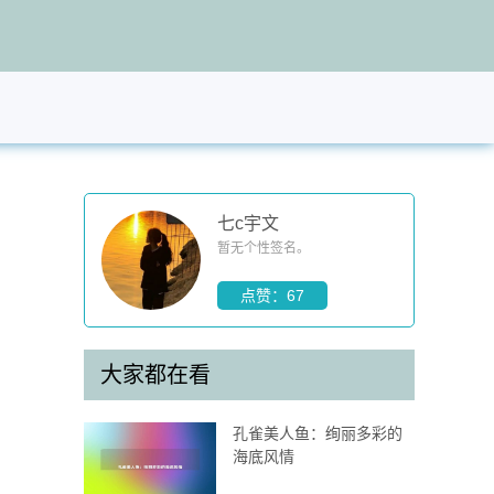
七c宇文
暂无个性签名。
点赞：67
大家都在看
孔雀美人鱼：绚丽多彩的
海底风情