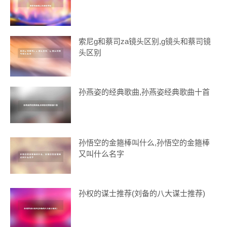
索尼g和蔡司za镜头区别,g镜头和蔡司镜
头区别
孙燕姿的经典歌曲,孙燕姿经典歌曲十首
孙悟空的金箍棒叫什么,孙悟空的金箍棒
又叫什么名字
孙权的谋士推荐(刘备的八大谋士推荐)