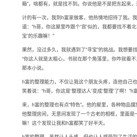
箱”，啥都有，就是找不到。你说他是不是把东起来
计的有一次，我到h富家做客，他热情地招待了我。
道：“h哥，你这屋里咋跟个‘宫’似的，我都要找不着北
宝’的乐趣嘛！”
果然，没过多久，我就遇到了“寻宝”的挑战。我想要
“你这人就是太粗心，书就在那个角落里，你咋就看不
那本小说。
h富的整理能力，不仅让我这个朋友头疼，连他自己
笑着说：“h哥，你这是‘整理达人’变成‘整理’了啊！
来，h富的整理也有点“特色”。他的屋里，各种物品摆
他整理房间，无意间发现了一个古老的相框，里面是
嘛！这个发现让我和h富都笑了好半天。
h富的整理，虽然让人头疼，但也让人感受到了生活的