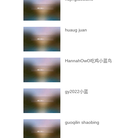
huaug juan
HannahOwO吃鸡小蓝鸟
gy2022小蓝
guoqilin shaobing