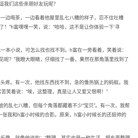
，逗我们这些亲朋好友玩呢？
我一边喝茶，一边看着他屋里乱七八糟的样子，忍不住吐槽
了！”h富嘿嘿一笑，说：“哈哈，这不是让你体验一下‘寻
找一本小说，可怎么找也找不到。h富在一旁看着，笑着说：
见呢？”我瞪大眼睛，仔细找了一番，果然在那角落里找到了
也头疼。有一次，他找东西找不到，急的像热锅上的蚂蚁。我
”h富苦笑着说：“唉，这整理，真是让人又爱又恨啊！”
放的乱七八糟，但每个角落都藏着不少“宝贝”。有一次，我帮
一张我和h富小时候的合影。原来，h富小时候长的还挺帅的
乐趣。就像他说的：“整理，其实也是一种生活，把东西整理