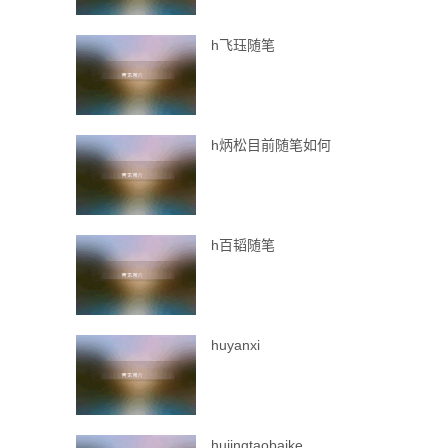
h飞珏随笔
h炳松目前随笔如何
h百韬随笔
huyanxi
hujingtaobaike