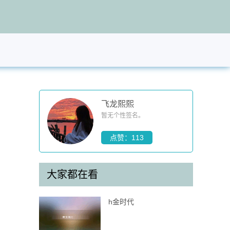
飞龙熙熙
暂无个性签名。
点赞：113
大家都在看
h金时代