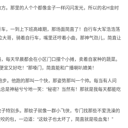
地方。那里的人个个都像金子一样闪闪发光，所以的名H金时
行车，一到上下班高峰期，那场面简直了！自行车大军浩浩荡
位大哥，骑着自行车，嘴里还哼着小曲，那神气劲儿，简直让
妈，每天早晨都会在小区门口摆个小摊，卖着自家种的蔬菜。
便宜又好吃！”那嗓门，简直能和广播喇叭媲美！
跑步。他跑的那叫一个快，那姿势那叫一个帅。每当有人问
他总是神秘兮兮地一笑：“秘密？当然有！那就是我每天都能吃
蚊子特别多。那蚊子就像一群小飞侠，专门找那些不爱洗澡的
被咬的包，一边道：“这蚊子也太坏了，简直就是吸血鬼！”