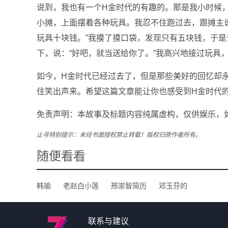
说到，我也有一个H金时代的有趣的。那是我小时候
小摊，上面摆着各种玩具。我忍不住跑过去，跟摊主说
玩具十块钱。”我摸了摸口袋，发现只有五块钱，于是
下，说：“好吧，就当送给你了。”我高兴地接过玩具
如今，H金时代已经过去了，但是那些美好的回忆却
住笑出声来。希望这篇文章能让你也感受到H金时代
免责声明：本故事及标题内容纯属虚构，仅供娱乐，
止寻特别提示：未经书面授权禁止转载！版权归原作者所有。
随便看看
韩瑜
老赵白小莲
邢崇智简历
邓玉芬的
联系与建议