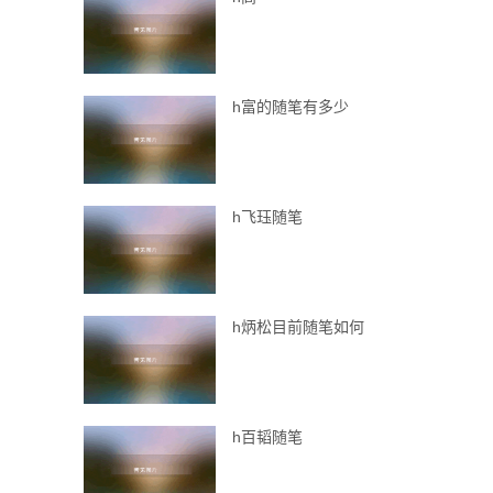
h富的随笔有多少
h飞珏随笔
h炳松目前随笔如何
h百韬随笔