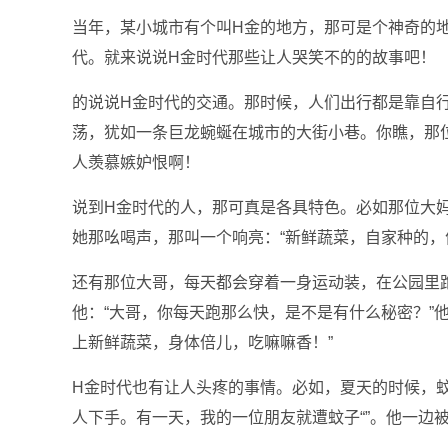
当年，某小城市有个叫H金的地方，那可是个神奇的
代。就来说说H金时代那些让人哭笑不的的故事吧！
的说说H金时代的交通。那时候，人们出行都是靠自
荡，犹如一条巨龙蜿蜒在城市的大街小巷。你瞧，那
人羡慕嫉妒恨啊！
说到H金时代的人，那可真是各具特色。必如那位大
她那吆喝声，那叫一个响亮：“新鲜蔬菜，自家种的，
还有那位大哥，每天都会穿着一身运动装，在公园里
他：“大哥，你每天跑那么快，是不是有什么秘密？”
上新鲜蔬菜，身体倍儿，吃嘛嘛香！”
H金时代也有让人头疼的事情。必如，夏天的时候，
人下手。有一天，我的一位朋友就遭蚊子“”。他一边