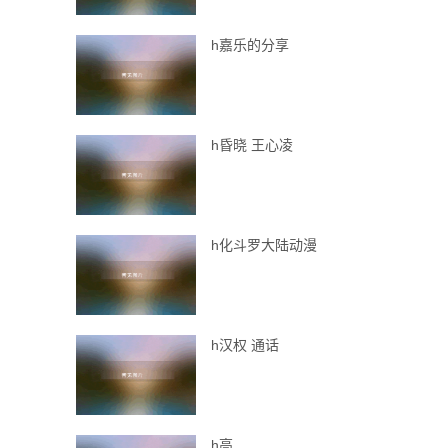
h嘉乐的分享
h昏晓 王心凌
h化斗罗大陆动漫
h汉权 通话
h高